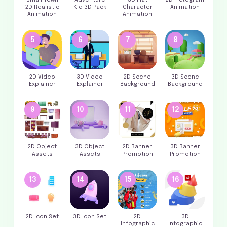
2D Realistic
Kid 3D Pack
Character
Animation
Animation
Animation
5
6
7
8
2D Video
3D Video
2D Scene
3D Scene
Explainer
Explainer
Background
Background
9
10
11
12
2D Object
3D Object
2D Banner
3D Banner
Assets
Assets
Promotion
Promotion
13
14
15
16
2D Icon Set
3D Icon Set
2D
3D
Infographic
Infographic