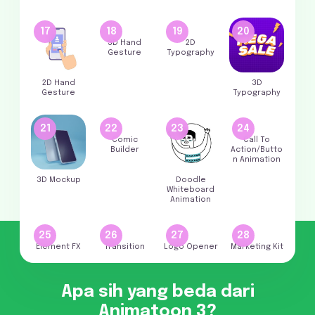
17
18
19
20
3D Hand
2D
Gesture
Typography
2D Hand
3D
Gesture
Typography
21
22
23
24
Comic
Call To
Builder
Action/Butto
n Animation
3D Mockup
Doodle
Whiteboard
Animation
25
26
27
28
Element FX
Transition
Logo Opener
Marketing Kit
Apa sih yang beda dari
Animatoon 3?