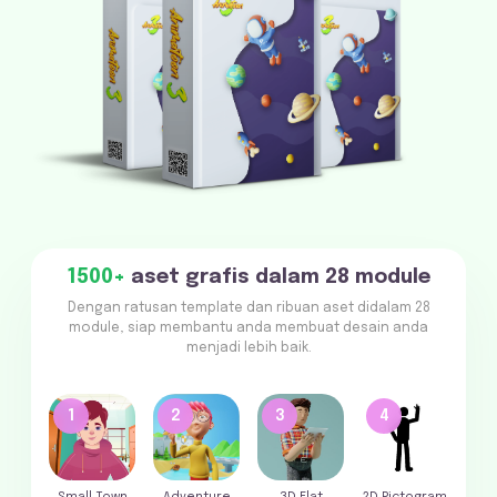
1500+
aset grafis dalam 28 module
Dengan ratusan template dan ribuan aset didalam 28
module, siap membantu anda membuat desain anda
menjadi lebih baik.
1
2
3
4
Small Town
Adventure
3D Flat
2D Pictogram