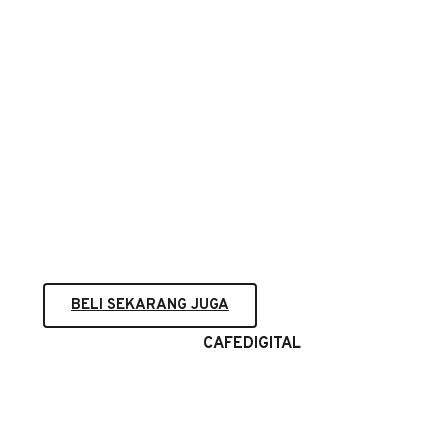
PAKET BUSINESS
Bayar Per Tahun
Seluruh Fitur GAMPANGJUALAN
3 Akun CS Team
Manajemen CS & Roles Team
3 Facebook Store
Integrasi 25 Layanan Ekspedisi
200 Product Upload
497.000
BELI SEKARANG JUGA
Gunakan Kode Diskon
CAFEDIGITAL