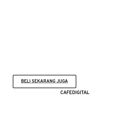
PAKET PREMIUM
Bayar Per Tahun
Seluruh Fitur GAMPANGJUALAN
1 Facebook Store
Integrasi 3 Layanan Ekspedisi
50 Product Upload
397.000
BELI SEKARANG JUGA
Gunakan Kode Diskon
CAFEDIGITAL