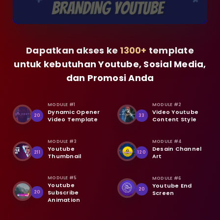
Dapatkan akses ke
1300+
template
untuk kebutuhan Youtube, Sosial Media,
dan Promosi Anda
MODULE #1
MODULE #2
Dynamic Opener
Video Youtube
20
33
Video Template
Content Style
MODULE #3
MODULE #4
Youtube
Desain Channel
211
120
Thumbnail
Art
MODULE #5
MODULE #6
Youtube
Youtube End
20
Subscribe
20
Screen
Animation