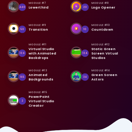
MODULE #7
MODULE #8
Lowerthird
Logo Opener
440
20
MODULE #9
MODULE #10
Transition
Countdown
50
10
MODULE #11
MODULE #12
Virtual Studio
Static Green
with Animated
Screen Virtual
134
134
Backdrops
Studios
MODULE #13
MODULE #14
Animated
Green Screen
165
34
Backgrounds
Actors
MODULE #15
PowerPoint
Virtual Studio
2
Creator