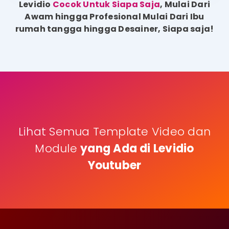
Levidio
Cocok Untuk Siapa Saja
,
Mulai Dari
Awam hingga Profesional
Mulai Dari Ibu
rumah tangga hingga Desainer, Siapa saja!
Lihat Semua Template Video dan
Module
yang Ada di Levidio
Youtuber