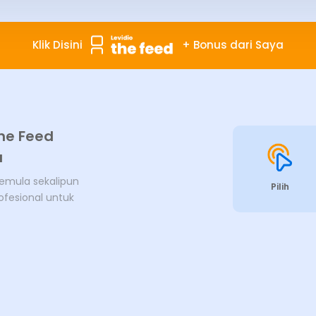
Klik Disini
+ Bonus dari Saya
he Feed
a
pemula sekalipun
Pilih
fesional untuk