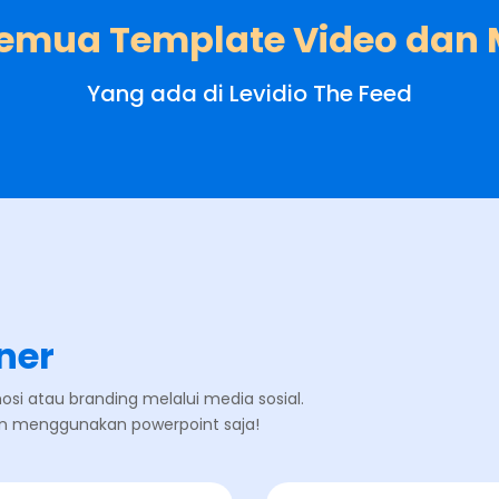
Semua Template Video dan
Yang ada di Levidio The Feed
ner
i atau branding melalui media sosial.
n menggunakan powerpoint saja!