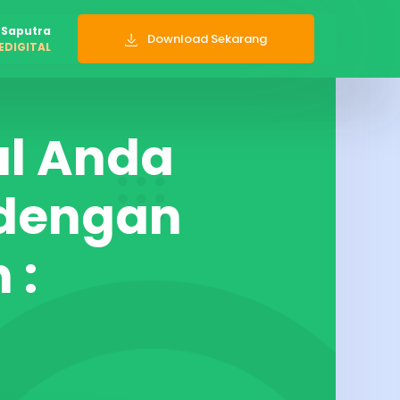
 Saputra
Download
Sekarang
EDIGITAL
al Anda
 dengan
 :