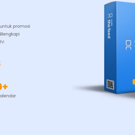
i untuk promosi
ilengkapi
h!
8
0+
Calendar