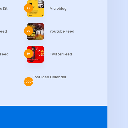
a Kit
Microblog
48
Feed
Youtube Feed
50
Feed
Twitter Feed
10
Post Idea Calendar
7000+