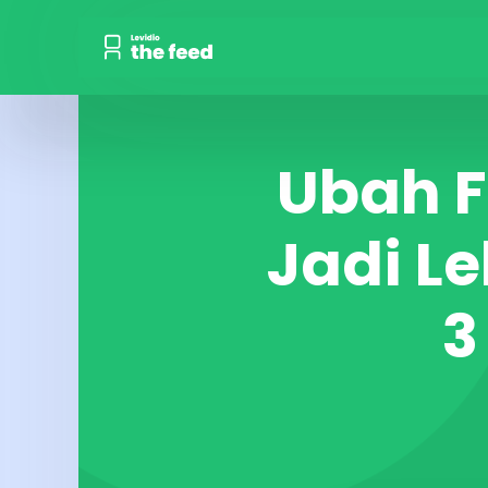
Ubah F
Jadi L
3