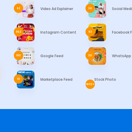
Video Ad Explainer
Social Medi
62
34
Instagram Content
Facebook 
863
92
Google Feed
WhatsApp 
180
20
Marketplace Feed
Stock Photo
10
1800+